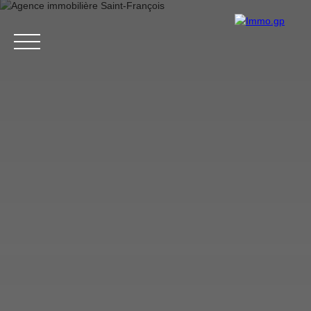
Accueil
L'agence
Vente
Achat
Nos services
Biens vendus
Estimation
Contact