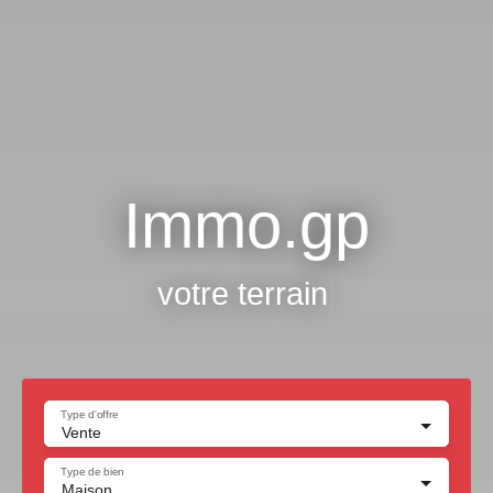
Immo.gp
vo
|
Type d'offre
Vente
Type de bien
Maison